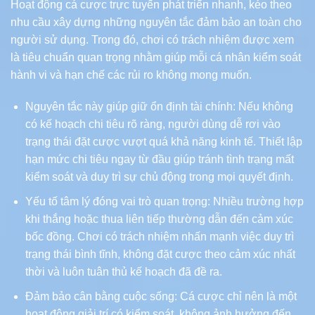
Hoạt động cá cược trực tuyến phát triển nhanh, kéo theo
nhu cầu xây dựng những nguyên tắc đảm bảo an toàn cho
người sử dụng. Trong đó, chơi có trách nhiệm được xem
là tiêu chuẩn quan trọng nhằm giúp mỗi cá nhân kiểm soát
hành vi và hạn chế các rủi ro không mong muốn.
Nguyên tắc này giúp giữ ổn định tài chính: Nếu không
có kế hoạch chi tiêu rõ ràng, người dùng dễ rơi vào
trạng thái đặt cược vượt quá khả năng kinh tế. Thiết lập
hạn mức chi tiêu ngay từ đầu giúp tránh tình trạng mất
kiểm soát và duy trì sự chủ động trong mọi quyết định.
Yếu tố tâm lý đóng vai trò quan trọng: Nhiều trường hợp
khi thắng hoặc thua liên tiếp thường dẫn đến cảm xúc
bốc đồng. Chơi có trách nhiệm nhấn mạnh việc duy trì
trạng thái bình tĩnh, không đặt cược theo cảm xúc nhất
thời và luôn tuân thủ kế hoạch đã đề ra.
Đảm bảo cân bằng cuộc sống: Cá cược chỉ nên là một
hoạt động giải trí có kiểm soát, không ảnh hưởng đến