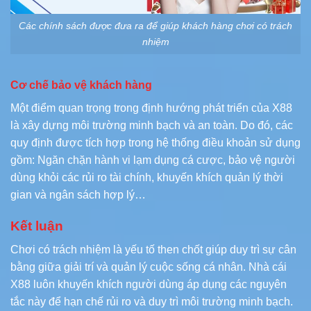
Các chính sách được đưa ra để giúp khách hàng chơi có trách
nhiệm
Cơ chế bảo vệ khách hàng
Một điểm quan trọng trong định hướng phát triển của X88
là xây dựng môi trường minh bạch và an toàn. Do đó, các
quy định được tích hợp trong hệ thống điều khoản sử dụng
gồm: Ngăn chặn hành vi lạm dụng cá cược, bảo vệ người
dùng khỏi các rủi ro tài chính, khuyến khích quản lý thời
gian và ngân sách hợp lý…
Kết luận
Chơi có trách nhiệm là yếu tố then chốt giúp duy trì sự cân
bằng giữa giải trí và quản lý cuộc sống cá nhân. Nhà cái
X88 luôn khuyến khích người dùng áp dụng các nguyên
tắc này để hạn chế rủi ro và duy trì môi trường minh bạch.