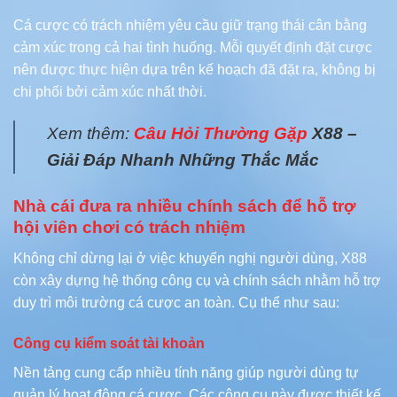
Cá cược có trách nhiệm yêu cầu giữ trạng thái cân bằng
cảm xúc trong cả hai tình huống. Mỗi quyết định đặt cược
nên được thực hiện dựa trên kế hoạch đã đặt ra, không bị
chi phối bởi cảm xúc nhất thời.
Xem thêm:
Câu Hỏi Thường Gặp
X88 –
Giải Đáp Nhanh Những Thắc Mắc
Nhà cái đưa ra nhiều chính sách để hỗ trợ
hội viên chơi có trách nhiệm
Không chỉ dừng lại ở việc khuyến nghị người dùng, X88
còn xây dựng hệ thống công cụ và chính sách nhằm hỗ trợ
duy trì môi trường cá cược an toàn. Cụ thể như sau:
Công cụ kiểm soát tài khoản
Nền tảng cung cấp nhiều tính năng giúp người dùng tự
quản lý hoạt động cá cược. Các công cụ này được thiết kế